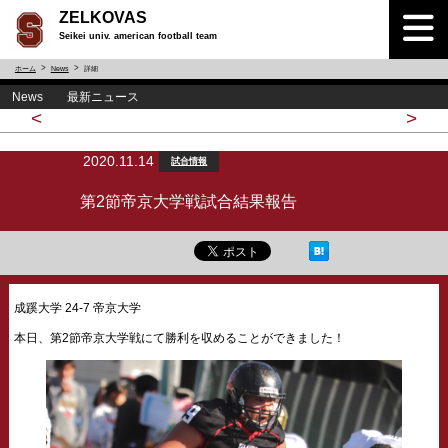
ZELKOVAS
Seikei univ. american football team
ホーム
News
詳細
News 最新ニュース
<
>
2020.11.14
試合情報
第2節帝京大学戦試合結果報告
成蹊大学 24-7 帝京大学
本日、第2節帝京大学戦にて
勝利を収めることができました！