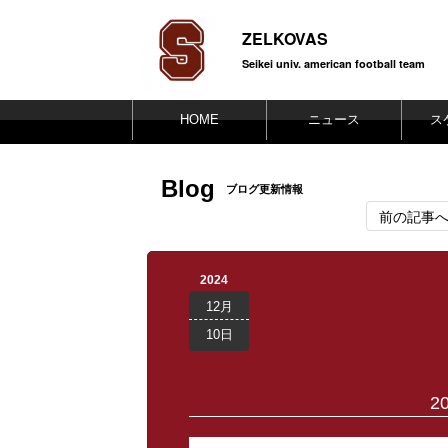
ZELKOVAS
Seikei univ. american football team
HOME
ニュース
ス
Blog
ブログ更新情報
前の記事
2024
12月
10日
2