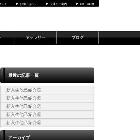
リンク
お問い合わせ
交通のご案内
OB・OG用
ー
ギャラリー
ブログ
最近の記事一覧
新入生他己紹介⑨
新入生他己紹介⑧
新入生他己紹介⑦
新入生他己紹介⑥
新入生他己紹介⑤
アーカイブ