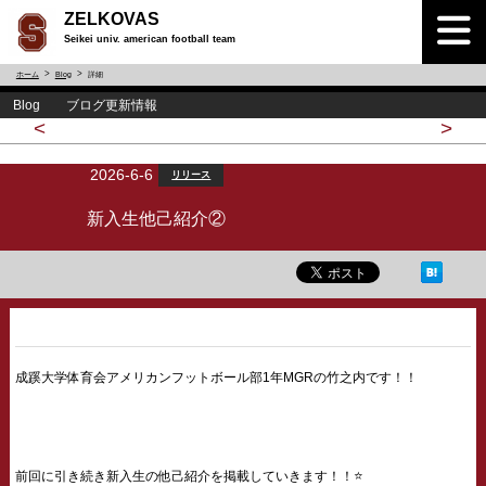
ZELKOVAS
Seikei univ. american football team
ホーム
Blog
詳細
Blog ブログ更新情報
<
>
2026-6-6
リリース
新入生他己紹介②
成蹊大学体育会アメリカンフットボール部1年MGRの竹之内です！！
前回に引き続き新入生の他己紹介を掲載していきます！！⭐️