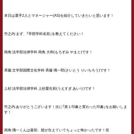
本日は選手2人とマネージャー(AS)を紹介していきたいと思います！
竹之内:まず、｢学部学科名前｣を教えてください！
両角:法学部法律学科 両角 大和(もろずみ やまと)です！
斉藤:文学部国際文化学科 斉藤 璃一郎(さいとう りいちろう)です！
上杉:法学部法律学科 上杉愛生莉(うえすぎ あいり)です！
竹之内:ありがとうございます！次に｢第１印象と変わった印象｣をお願いしま
す！
両角:璃一くんは最初、髭が生えていてちょっと怖かったです！笑