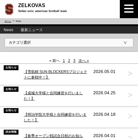
ZELKOVAS
Seikei univ. american football team
ホーム
News
News 最新ニュース
« 前へ
1
2
3
次へ »
お知らせ
>
2026.05.01
【雪肌精 SUN BLOCKERSプロジェク
トに参戦中！】
お知らせ
>
2026.04.25
【成城大学様と合同練習を行いまし
た！】
お知らせ
>
2026.04.18
【明治学院大学様と合同練習を行いま
した！】
試合情報
>
2026.04.01
【春季オープン戦試合日程のお知ら