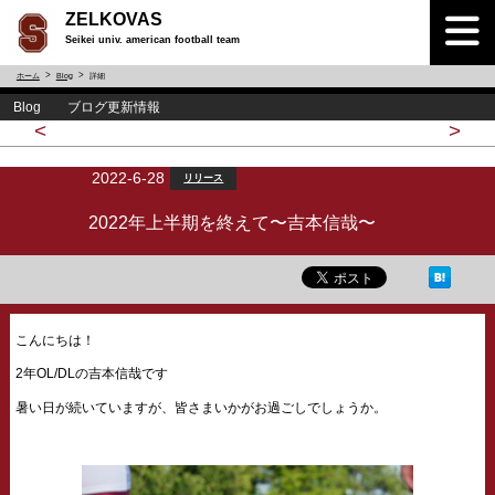
ZELKOVAS
Seikei univ. american football team
ホーム
Blog
詳細
Blog ブログ更新情報
<
>
2022-6-28
リリース
2022年上半期を終えて〜吉本信哉〜
こんにちは！
2年OL/DLの吉本信哉です
暑い日が続いていますが、皆さまいかがお過ごしでしょうか。