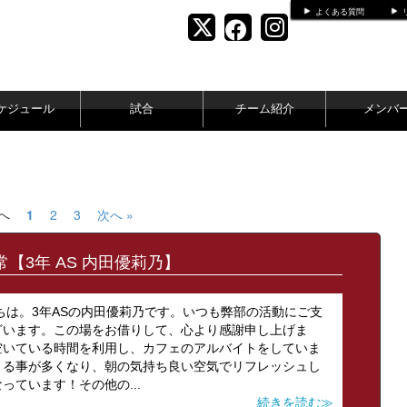
よくある質問
ケジュール
試合
チーム紹介
メンバ
前へ
1
2
3
次へ »
【3年 AS 内田優莉乃】
こんにちは。3年ASの内田優莉乃です。いつも弊部の活動にご支
ざいます。この場をお借りして、心より感謝申し上げま
空いている時間を利用し、カフェのアルバイトをしていま
きる事が多くなり、朝の気持ち良い空気でリフレッシュし
ています！その他の...
続きを読む≫