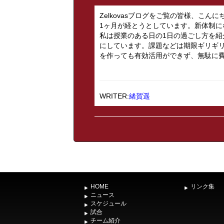
Zelkovasブログをご覧の皆様、こ
1ヶ月が経とうとしています。新体制
私は授業のある日の1日の過ごし方を
にしています。課題などは期限ギリギ
を作っても有効活用ができず、無駄に費や
WRITER:
緒賀遥
HOME
リンク集
ニュース
スケジュール
試合
チーム紹介