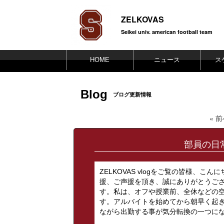
ZELKOVAS
Seikei univ. american football team
HOME
ニュース
ス
Blog
ブログ更新情報
« 
部員の日常
ZELKOVAS vlogをご覧の皆様、
援、ご声援を頂き、誠にありがとうご
す。私は、オフや授業前、全休などの
す。アルバイトを始めてから朝早く起
ながら出勤する事が気分転換の一つになっ