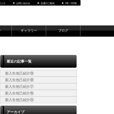
リンク
お問い合わせ
交通のご案内
OB・OG用
ー
ギャラリー
ブログ
最近の記事一覧
新入生他己紹介⑨
新入生他己紹介⑧
新入生他己紹介⑦
新入生他己紹介⑥
新入生他己紹介⑤
アーカイブ